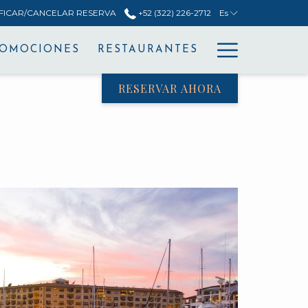
FICAR/CANCELAR RESERVA
+52 (322) 226-2712
Es
Hamburg
ROMOCIONES
RESTAURANTES
Menu
RESERVAR AHORA