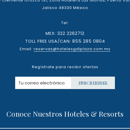
 Clemente Orozco 131, Zona Hotelera Las Glorias, Puerto Val
Jalisco 48330 México
Tel:
MEX: 322 2262712
TOLL FREE USA/CAN: 855 285 0804
Email:
reservas@hotelesgdlplaza.com.mx
Regístrate para recibir ofertas
INSCRIBIRSE
Conoce Nuestros Hoteles & Resorts