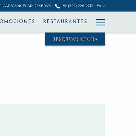
FICAR/CANCELAR RESERVA
+52 (322) 226-2712
Es
Hamburg
ROMOCIONES
RESTAURANTES
Menu
RESERVAR AHORA