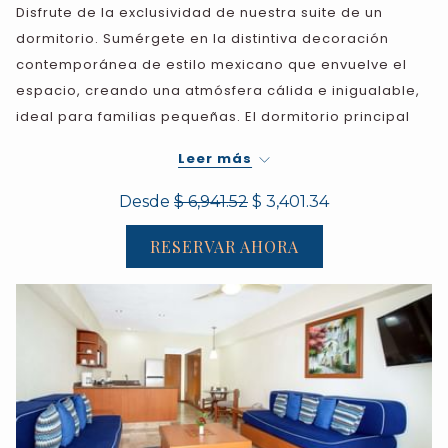
Disfrute de la exclusividad de nuestra suite de un
dormitorio. Sumérgete en la distintiva decoración
contemporánea de estilo mexicano que envuelve el
espacio, creando una atmósfera cálida e inigualable,
ideal para familias pequeñas. El dormitorio principal
cuenta con una cama tamaño king, mientras que la
Leer más
sala de estar cuenta con un cómodo sofá cama. El
baño de mármol con bañera y ducha, junto con una
Desde
$ 6,941.52
$ 3,401.34
variedad de comodidades, garantiza un ambiente
RESERVAR AHORA
sereno y relajante para una estadía privilegiada.
Comodidad y vistas impresionantes.