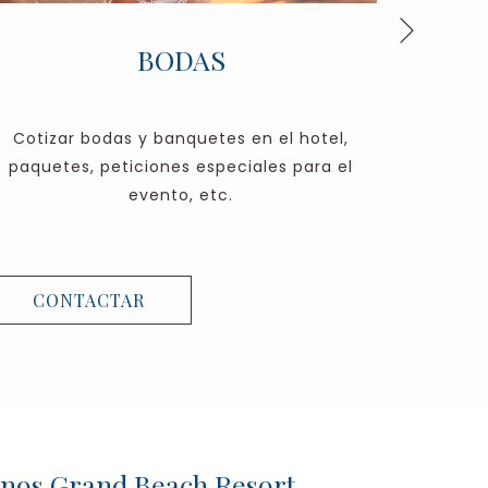
Siguient
BODAS
Cotizar bodas y banquetes en el hotel,
Consulta
paquetes, peticiones especiales para el
preci
evento, etc.
rese
CONTACTAR
CO
canos Grand Beach Resort