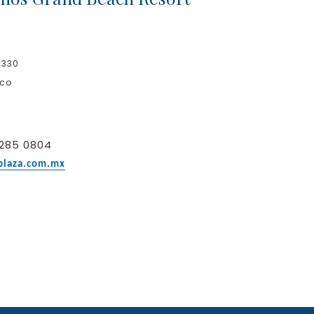
8330
xico
 285 0804
plaza.com.mx